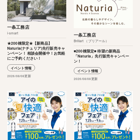
一条工務店
i-smart
一条工務店
Brillart （ブリアール）
★200棟限定★【新商品】
Naturia(ナチュリア)先行販売キャ
■200棟限定■ 待望の新商品
ンペーン！ 相談会開催中！お気軽
「Naturia」先行販売キャンペー
にご予約ください！
ン！
イベント情報
イベント情報
2026/08/08更新
2026/08/08更新