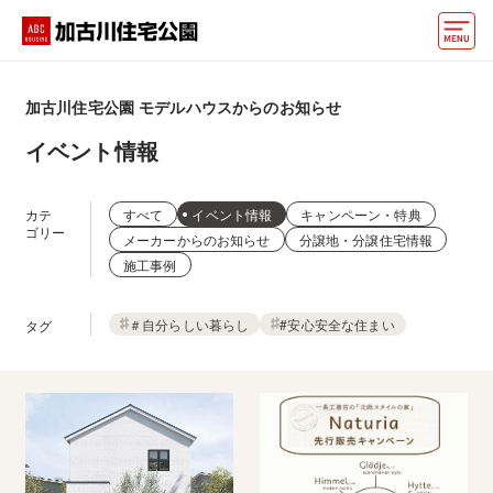
モデルハウス
加古川住宅公園
モデルハウスからのお知らせ
動画でモデルハウス見学
イベント情報
イベント情報・プレゼント
カテ
すべて
イベント情報
キャンペーン・特典
アクセス
ゴリー
メーカーからのお知らせ
分譲地・分譲住宅情報
施工事例
好みからモデルハウスを探す
＃自分らしい暮らし
#安心安全な住まい
タグ
住まいづくりお役立ち情報
他の展示場
ABCハウジングトップ
マイページ
アカウント登録