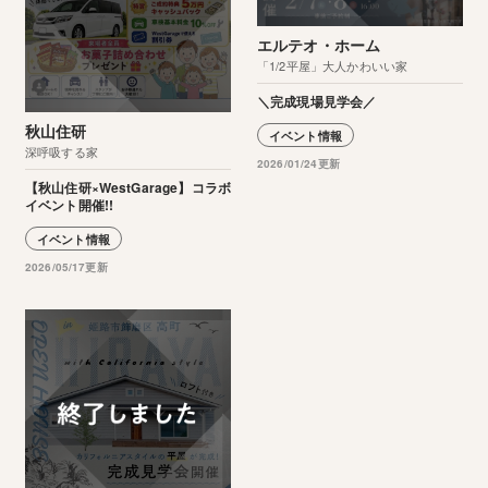
エルテオ・ホーム
「1/2平屋」大人かわいい家
＼完成現場見学会／
秋山住研
イベント情報
深呼吸する家
2026/01/24更新
【秋山住研×WestGarage】コラボ
イベント開催!!
イベント情報
2026/05/17更新